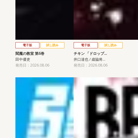
電子版
試し読み
電子版
試し読み
閻魔の教室 第6巻
チキン 「ドロップ…
田中優吏
井口達也 / 歳脇将…
発売日：2026.08.06
発売日：2026.08.06