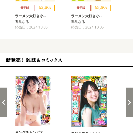
戻る
進む
電子版
試し読み
電子版
試し読み
ラーメン大好き小…
ラーメン大好き小…
ラ
鳴見なる
鳴見なる
鳴
発売日：2024.10.08
発売日：2024.10.08
発売
新発売！雑誌&コミックス
ヤングチャンピオ…