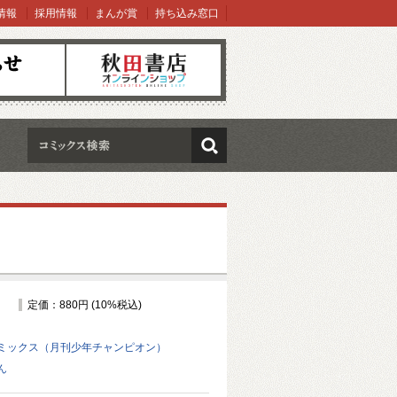
情報
採用情報
まんが賞
持ち込み窓口
オンラインショップ
検索
定価：880円 (10%税込)
ミックス（月刊少年チャンピオン）
ん