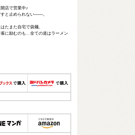
開店で営業中♪
だすと止められない――。
、はたまた自宅で袋麺。
麻雀に励むのも…全ての道はラーメン