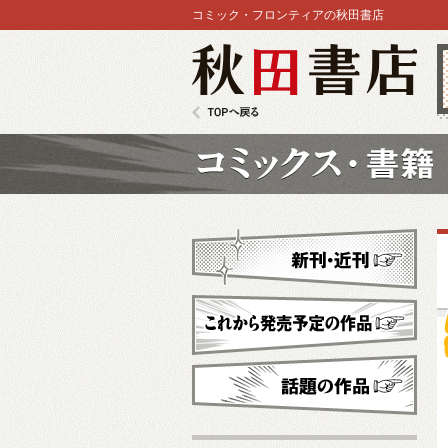
コミック・フロンティアの秋田書店
秋田書店
TOPへ戻る
コミックス
新刊・近刊
これから発売予定
話題の作品