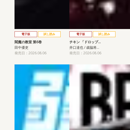
電子版
試し読み
電子版
試し読み
閻魔の教室 第6巻
チキン 「ドロップ…
田中優吏
井口達也 / 歳脇将…
発売日：2026.08.06
発売日：2026.08.06