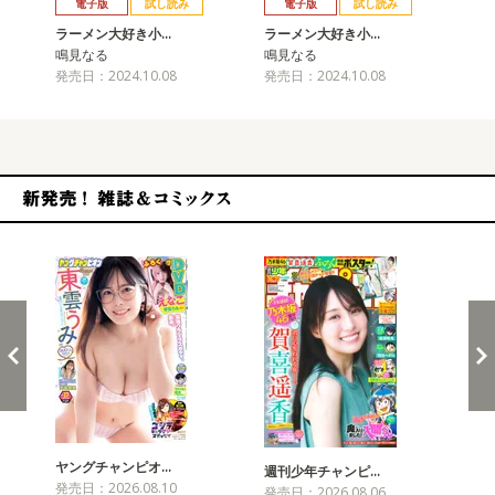
電子版
試し読み
電子版
試し読み
ラーメン大好き小…
ラーメン大好き小…
ラ
鳴見なる
鳴見なる
鳴
発売日：2024.10.08
発売日：2024.10.08
発売
新発売！雑誌&コミックス
ヤングチャンピオ…
チャ
週刊少年チャンピ…
発売日：2026.08.10
発売
発売日：2026.08.06