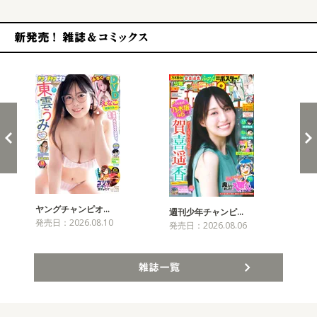
新発売！雑誌&コミックス
ヤングチャンピオ…
チャ
週刊少年チャンピ…
発売日：2026.08.10
発売
発売日：2026.08.06
雑誌一覧