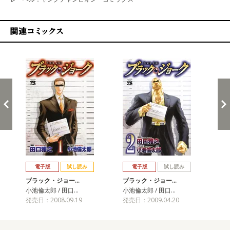
関連コミックス
戻る
進む
電子版
試し読み
電子版
試し読み
ブラック・ジョー…
ブラック・ジョー…
ブ
小池倫太郎 / 田口…
小池倫太郎 / 田口…
田口
発売日：2008.09.19
発売日：2009.04.20
発売