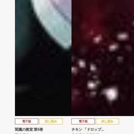
電子版
試し読み
電子版
試し読み
閻魔の教室 第6巻
チキン 「ドロップ…