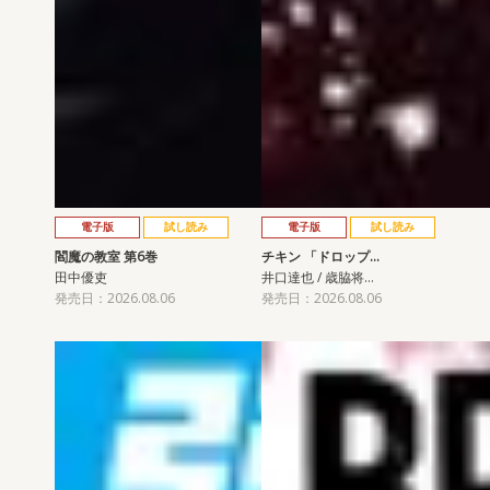
電子版
試し読み
電子版
試し読み
閻魔の教室 第6巻
チキン 「ドロップ…
田中優吏
井口達也 / 歳脇将…
発売日：2026.08.06
発売日：2026.08.06