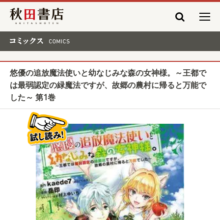
秋田書店
コミックス COMICS
悠優の追放魔法使いと幼なじみな森の女神様。～王都で
は最弱認定の緑魔法ですが、故郷の農村に帰ると万能で
した～ 第1巻