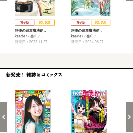
戻る
進む
電子版
試し読み
電子版
試し読み
悠優の追放魔法使…
悠優の追放魔法使…
悠
kaede7 / 岳印 / …
kaede7 / 岳印 / …
kae
発売日：2023.11.27
発売日：2024.06.27
発売
新発売！雑誌&コミックス