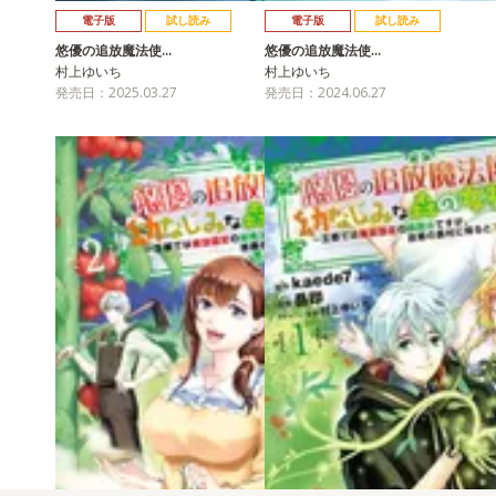
電子版
試し読み
電子版
試し読み
悠優の追放魔法使…
悠優の追放魔法使…
村上ゆいち
村上ゆいち
発売日：2025.03.27
発売日：2024.06.27