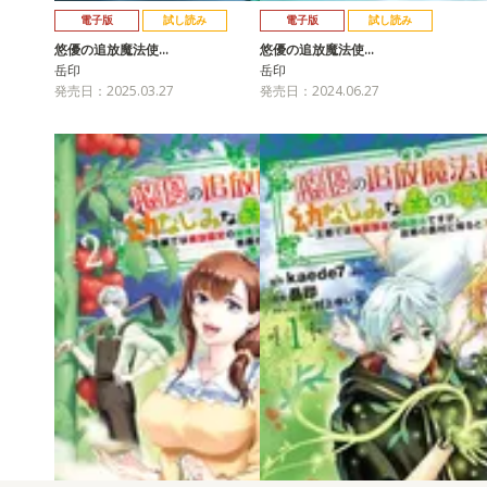
電子版
試し読み
電子版
試し読み
悠優の追放魔法使…
悠優の追放魔法使…
岳印
岳印
発売日：2025.03.27
発売日：2024.06.27