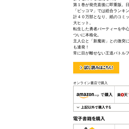
第１巻が発売直後に即重版。
「ピッコマ」では総合ランキ
計４０万部となり、紙のコミ
大ヒット。
転生した勇者パーティーを中
ついに本格化。
主人公と「新魔術」との激突
も連発！
常に目が離せない王道バトル
試し読み！
オンライン書店で購入
電子書籍で購入