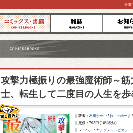
企業
コミックス
雑誌
お知らせ
攻撃力極振りの最強魔術師～筋力
士、転生して二度目の人生を歩
著者：
友橋かめつ
/
ねこのゆーま
定価：792円 (10%税込)
試し読み！
レーベル：
ヤングチャンピオン・