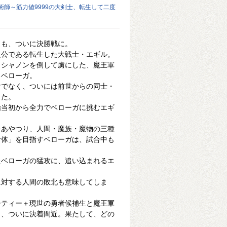
術師～筋力値9999の大剣士、転生して二度
」も、ついに決勝戦に。
人公である転生した大戦士・エギル。
・シャノンを倒して虜にした、魔王軍
るベローガ。
けでなく、ついには前世からの同士・
った。
始当初から全力でベローガに挑むエギ
をあやつり、人間・魔族・魔物の三種
命体」を目指すベローガは、試合中も
。
たベローガの猛攻に、追い込まれるエ
に対する人間の敗北も意味してしま
ーティー＋現世の勇者候補生と魔王軍
も、ついに決着間近。果たして、どの
！