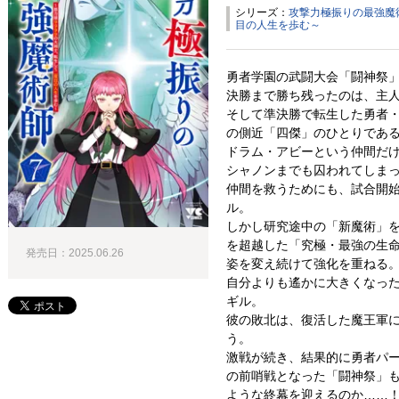
シリーズ：
攻撃力極振りの最強魔
目の人生を歩む～
勇者学園の武闘大会「闘神祭
決勝まで勝ち残ったのは、主
そして準決勝で転生した勇者
の側近「四傑」のひとりであ
ドラム・アビーという仲間だ
シャノンまでも囚われてしま
仲間を救うためにも、試合開
ル。
しかし研究途中の「新魔術」
を超越した「究極・最強の生
発売日：2025.06.26
姿を変え続けて強化を重ねる
自分よりも遙かに大きくなっ
ギル。
彼の敗北は、復活した魔王軍
う。
激戦が続き、結果的に勇者パ
の前哨戦となった「闘神祭」
ような終幕を迎えるのか……