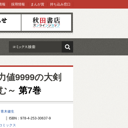
情報
採用情報
まんが賞
持ち込み窓口
オンラインショップ
検索
値9999の大剣
む～
第7巻
/
青木健生
ISBN：978-4-253-30637-9
コミックス