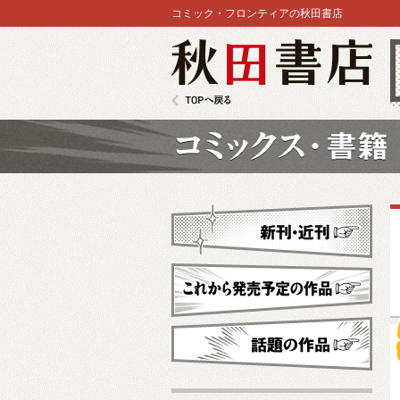
コミック・フロンティアの秋田書店
秋田書店
TOPへ戻る
コミックス
新刊・近刊
これから発売予定
話題の作品