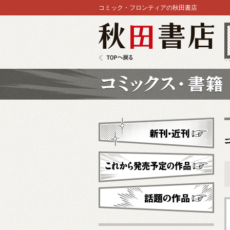
コミック・フロンティアの秋田書店
秋田書店
TOPへ戻る
コミックス
新刊・近刊
これから発売予定
話題の作品