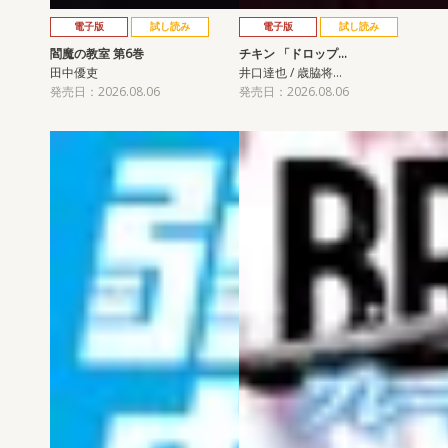
電子版
試し読み
電子版
試し読み
閻魔の教室 第6巻
チキン 「ドロップ…
田中優吏
井口達也 / 歳脇将…
発売日：2026.08.06
発売日：2026.08.06