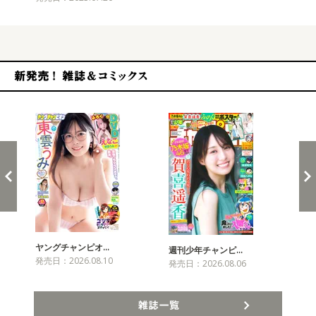
新発売！雑誌&コミックス
ヤングチャンピオ…
チャ
週刊少年チャンピ…
発売日：2026.08.10
発売
発売日：2026.08.06