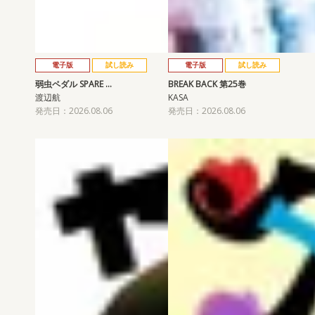
電子版
試し読み
電子版
試し読み
弱虫ペダル SPARE …
BREAK BACK 第25巻
渡辺航
KASA
発売日：2026.08.06
発売日：2026.08.06