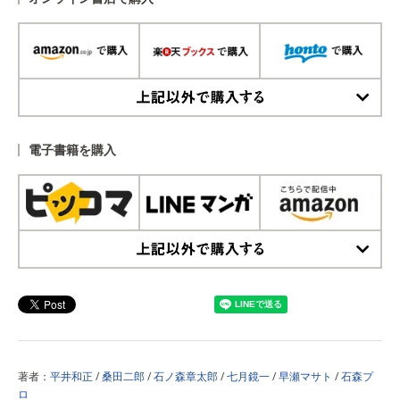
上記以外で購入する
電子書籍を購入
上記以外で購入する
著者：
平井和正
/
桑田二郎
/
石ノ森章太郎
/
七月鏡一
/
早瀬マサト
/
石森プ
ロ