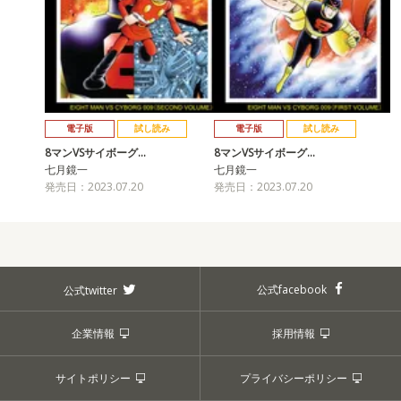
電子版
試し読み
電子版
試し読み
8マンVSサイボーグ…
8マンVSサイボーグ…
七月鏡一
七月鏡一
発売日：2023.07.20
発売日：2023.07.20
公式facebook
公式twitter
企業情報
採用情報
サイトポリシー
プライバシーポリシー