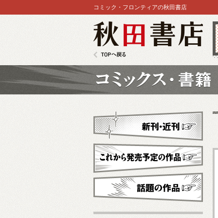
コミック・フロンティアの秋田書店
秋田書店
TOPへ戻る
コミックス
新刊・近刊
これから発売予定
話題の作品