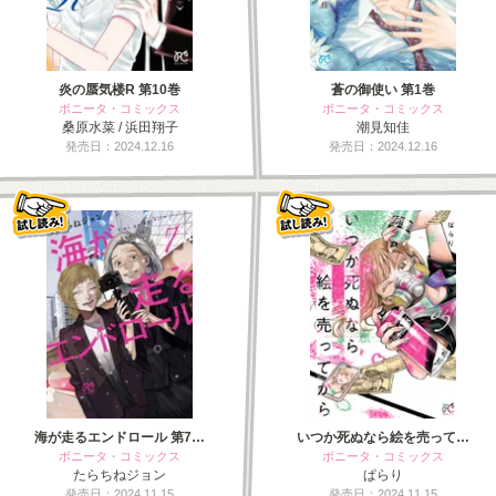
炎の蜃気楼R 第10巻
蒼の御使い 第1巻
ボニータ・コミックス
ボニータ・コミックス
桑原水菜 / 浜田翔子
潮見知佳
発売日：2024.12.16
発売日：2024.12.16
海が走るエンドロール 第7…
いつか死ぬなら絵を売って…
ボニータ・コミックス
ボニータ・コミックス
たらちねジョン
ぱらり
発売日：2024.11.15
発売日：2024.11.15