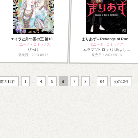
エイラと外つ国の王 第10…
まりあず～Revenge of Roc…
ボニータ・コミックス
ボニータ・コミックス
びっけ
ムラマツヒロキ / 川島よし…
発売日：2024.09.13
発売日：2024.09.13
前の12件
1
…
4
5
6
7
8
…
64
次の12件