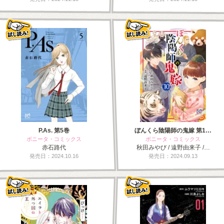
P.As. 第5巻
ぼんくら陰陽師の鬼嫁 第1…
ボニータ・コミックス
ボニータ・コミックス
赤石路代
秋田みやび / 遠野由来子 /…
発売日：2024.10.16
発売日：2024.09.13