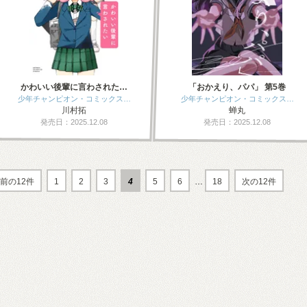
かわいい後輩に言わされた…
「おかえり、パパ」 第5巻
少年チャンピオン・コミックス…
少年チャンピオン・コミックス…
川村拓
蝉丸
発売日：2025.12.08
発売日：2025.12.08
前の12件
1
2
3
4
5
6
…
18
次の12件