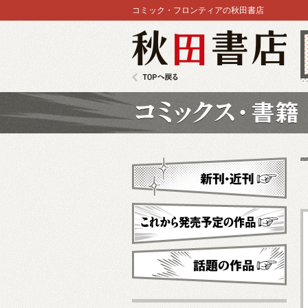
コミック・フロンティアの秋田書店
秋田書店
TOPへ戻る
コミックス
新刊・近刊
これから発売予定
話題の作品