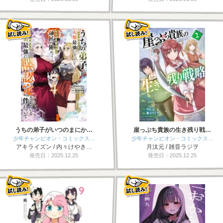
うちの弟子がいつのまにか…
崖っぷち貴族の生き残り戦…
少年チャンピオン・コミックス…
少年チャンピオン・コミックス…
アキライズン / 内々けやき…
月汰元 / 雑音ラジヲ
発売日：2025.12.25
発売日：2025.12.25