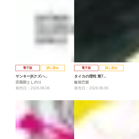
電子版
試し読み
電子版
試し読み
ヤンキーJKクズハ…
タイカの理性 第7…
宗我部としのり
板垣巴留
発売日：2026.08.06
発売日：2026.08.06