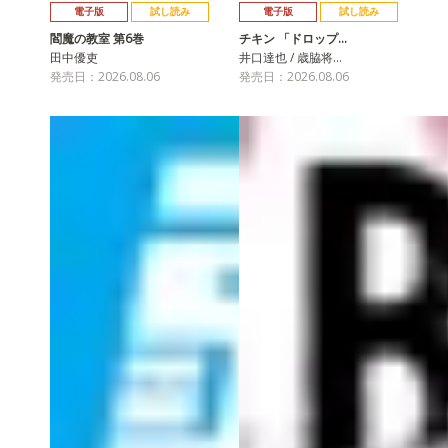
電子版
試し読み
電子版
試し読み
閻魔の教室 第6巻
チキン 「ドロップ…
田中優吏
井口達也 / 歳脇将…
発売日：2026.08.06
発売日：2026.08.06