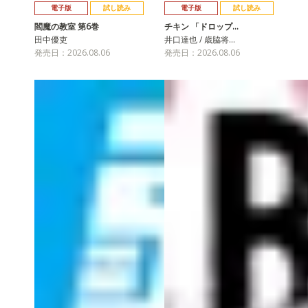
電子版
試し読み
電子版
試し読み
閻魔の教室 第6巻
チキン 「ドロップ…
田中優吏
井口達也 / 歳脇将…
発売日：2026.08.06
発売日：2026.08.06