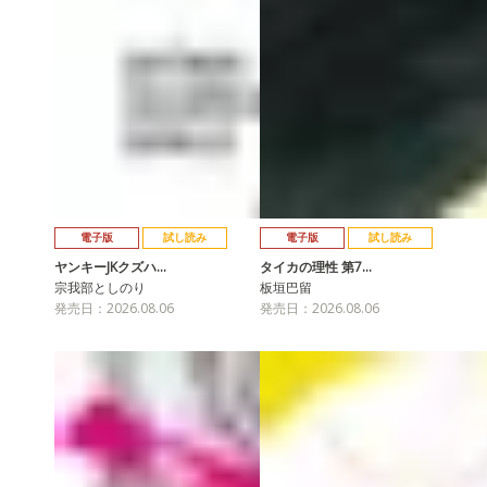
電子版
試し読み
電子版
試し読み
ヤンキーJKクズハ…
タイカの理性 第7…
宗我部としのり
板垣巴留
発売日：2026.08.06
発売日：2026.08.06