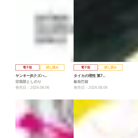
電子版
試し読み
電子版
試し読み
ヤンキーJKクズハ…
タイカの理性 第7…
宗我部としのり
板垣巴留
発売日：2026.08.06
発売日：2026.08.06