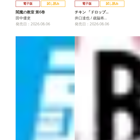
電子版
試し読み
電子版
試し読み
閻魔の教室 第6巻
チキン 「ドロップ…
田中優吏
井口達也 / 歳脇将…
発売日：2026.08.06
発売日：2026.08.06