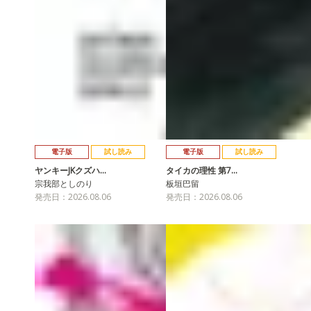
電子版
試し読み
電子版
試し読み
ヤンキーJKクズハ…
タイカの理性 第7…
宗我部としのり
板垣巴留
発売日：2026.08.06
発売日：2026.08.06