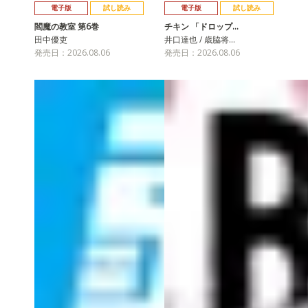
電子版
試し読み
電子版
試し読み
閻魔の教室 第6巻
チキン 「ドロップ…
田中優吏
井口達也 / 歳脇将…
発売日：2026.08.06
発売日：2026.08.06