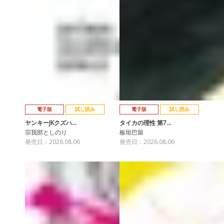
電子版
試し読み
電子版
試し読み
ヤンキーJKクズハ…
タイカの理性 第7…
宗我部としのり
板垣巴留
発売日：2026.08.06
発売日：2026.08.06