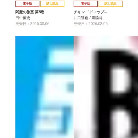
電子版
試し読み
電子版
試し読み
閻魔の教室 第6巻
チキン 「ドロップ…
田中優吏
井口達也 / 歳脇将…
発売日：2026.08.06
発売日：2026.08.06