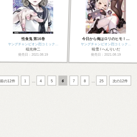
性食鬼 第16巻
今日から俺はロリのヒモ！…
ヤングチャンピオン烈コミック…
ヤングチャンピオン烈コミック…
稲光伸二
暁雪 / へんりいだ
発売日：2021.08.19
発売日：2021.08.19
前の12件
1
…
4
5
6
7
8
…
25
次の12件