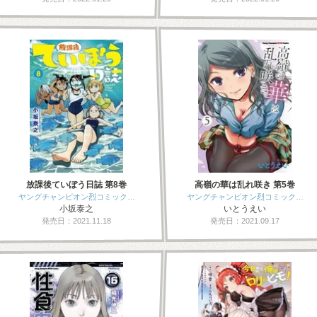
放課後ていぼう日誌 第8巻
高嶺の華は乱れ咲き 第5巻
ヤングチャンピオン烈コミック…
ヤングチャンピオン烈コミック…
小坂泰之
いとうえい
発売日：2021.11.18
発売日：2021.09.17