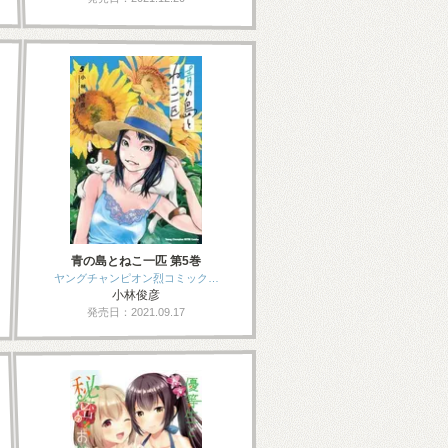
青の島とねこ一匹 第5巻
ヤングチャンピオン烈コミック…
小林俊彦
発売日：2021.09.17