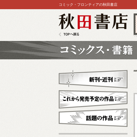
コミック・フロンティアの秋田書店
秋田書店
TOPへ戻る
コミックス
新刊・近刊
これから発売予定
話題の作品