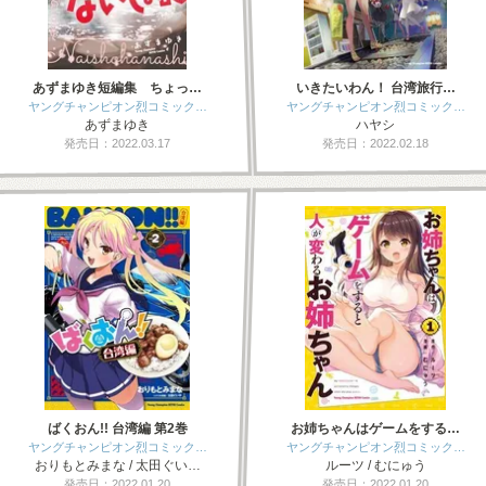
あずまゆき短編集 ちょっ…
いきたいわん！ 台湾旅行…
ヤングチャンピオン烈コミック…
ヤングチャンピオン烈コミック…
あずまゆき
ハヤシ
発売日：2022.03.17
発売日：2022.02.18
ばくおん!! 台湾編 第2巻
お姉ちゃんはゲームをする…
ヤングチャンピオン烈コミック…
ヤングチャンピオン烈コミック…
おりもとみまな / 太田ぐい…
ルーツ / むにゅう
発売日：2022.01.20
発売日：2022.01.20