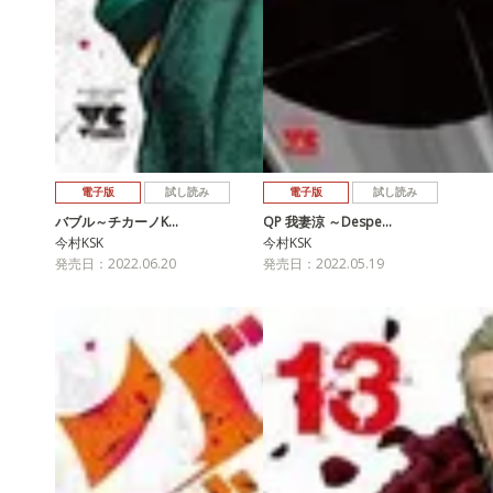
電子版
試し読み
電子版
試し読み
バブル～チカーノK…
QP 我妻涼 ～Despe…
今村KSK
今村KSK
発売日：2022.06.20
発売日：2022.05.19