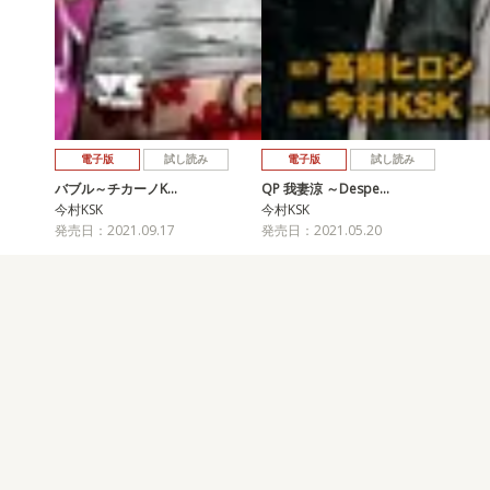
電子版
試し読み
電子版
試し読み
バブル～チカーノK…
QP 我妻涼 ～Despe…
今村KSK
今村KSK
発売日：2021.09.17
発売日：2021.05.20