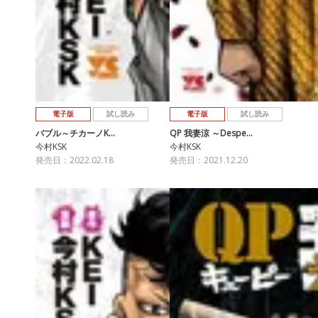
電子版
試し読み
電子版
試し読み
バブル～チカーノK…
QP 我妻涼 ～Despe…
今村KSK
今村KSK
発売日：2022.02.18
発売日：2021.12.20