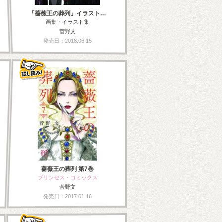
「薔薇王の葬列」イラスト…
画集・イラスト集
菅野文
発売日：2018.06.15
薔薇王の葬列 第7巻
プリンセス・コミックス
菅野文
発売日：2017.01.16