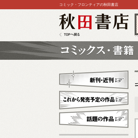
コミック・フロンティアの秋田書店
秋田書店
TOPへ戻る
コミックス
新刊・近刊
これから発売予定
話題の作品