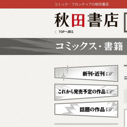
コミック・フロンティアの秋田書店
秋田書店
TOPへ戻る
コミックス
新刊・近刊
これから発売予定
話題の作品