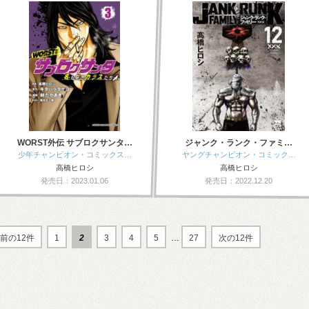
WORST外伝 サブロクサンタ…
ジャンク・ランク・ファミ…
少年チャンピオン・コミックス…
ヤングチャンピオン・コミック…
高橋ヒロシ
高橋ヒロシ
発売日：2023.01.06
発売日：2022.12.20
前の12件
1
2
3
4
5
…
27
次の12件