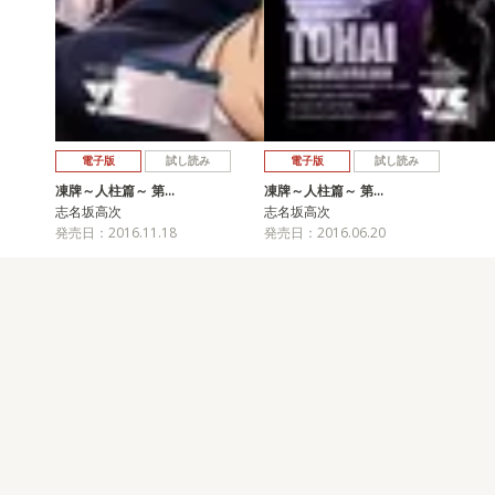
電子版
試し読み
電子版
試し読み
凍牌～人柱篇～ 第…
凍牌～人柱篇～ 第…
志名坂高次
志名坂高次
発売日：2016.11.18
発売日：2016.06.20