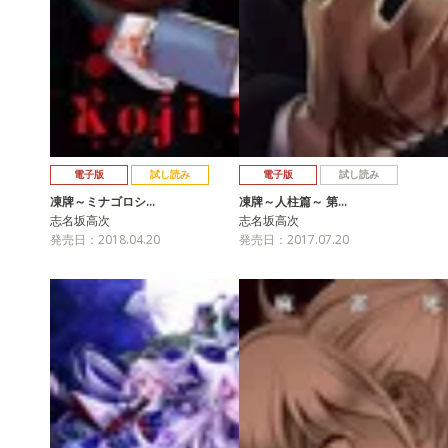
電子版
試し読み
電子版
試し読み
凍牌～ミナゴロシ…
凍牌～人柱篇～ 第…
志名坂高次
志名坂高次
発売日：2018.04.20
発売日：2017.07.20