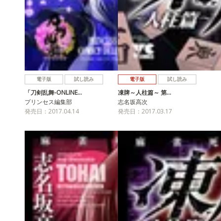
電子版
試し読み
電子版
試し読み
「刀剣乱舞-ONLINE…
凍牌～人柱篇～ 第…
プリンセス編集部
志名坂高次
発売日：2017.04.14
発売日：2017.03.17