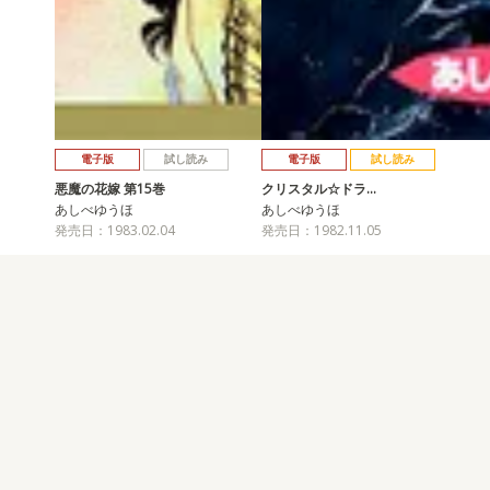
電子版
試し読み
電子版
試し読み
悪魔の花嫁 第15巻
クリスタル☆ドラ…
あしべゆうほ
あしべゆうほ
発売日：1983.02.04
発売日：1982.11.05