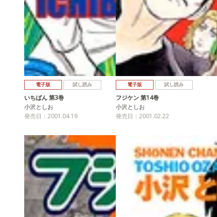
電子版
試し読み
電子版
試し読み
いちばん 第3巻
フジケン 第14巻
小沢としお
小沢としお
発売日：2001.04.19
発売日：2001.02.22