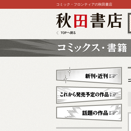
コミック・フロンティアの秋田書店
秋田書店
TOPへ戻る
コミックス
新刊・近刊
これから発売予定
話題の作品