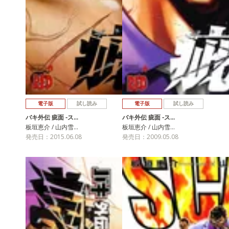
電子版
試し読み
電子版
試し読み
バキ外伝 疵面 -ス…
バキ外伝 疵面 -ス…
板垣恵介 / 山内雪…
板垣恵介 / 山内雪…
発売日：2015.06.08
発売日：2009.05.08