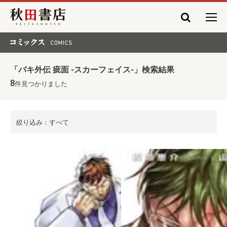
秋田書店
コミックス COMICS
「バキ外伝 疵面 -スカーフェイス-」検索結果
8
件見つかりました
絞り込み：すべて