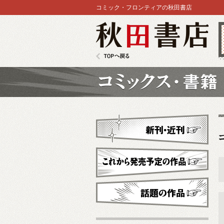
コミック・フロンティアの秋田書店
秋田書店
TOPへ戻る
コミックス
新刊・近刊
これから発売予定
話題の作品