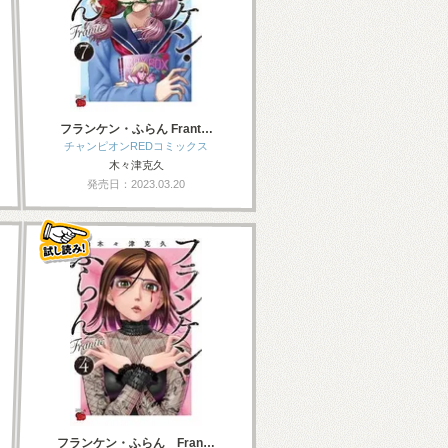
フランケン・ふらん Frant…
チャンピオンREDコミックス
木々津克久
発売日：2023.03.20
フランケン・ふらん Fran…