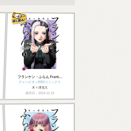
フランケン・ふらん Frant…
チャンピオンREDコミックス
木々津克久
発売日：2024.12.19