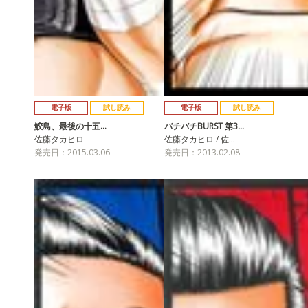
電子版
試し読み
電子版
試し読み
鮫島、最後の十五…
バチバチBURST 第3…
佐藤タカヒロ
佐藤タカヒロ / 佐…
発売日：2015.03.06
発売日：2013.02.08