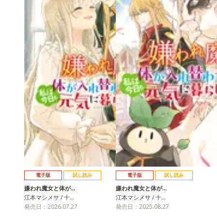
電子版
試し読み
電子版
試し読み
嫌われ魔女と体が…
嫌われ魔女と体が…
江本マシメサ / 十…
江本マシメサ / 十…
発売日：2026.07.27
発売日：2025.08.27