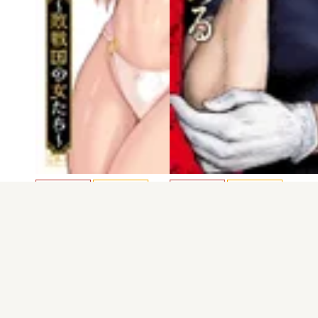
電子版
試し読み
電子版
試し読み
妻か死か～敗戦国…
少女は異世界で『…
トホコウ＋岸馬き…
岸馬きらく
発売日：2026.02.19
発売日：2026.02.06