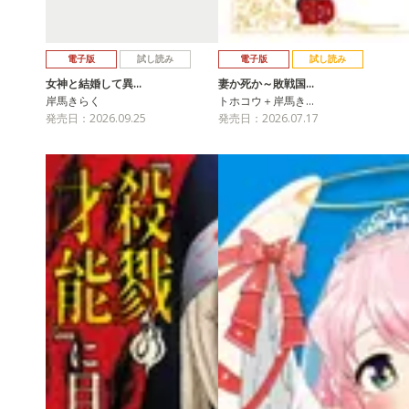
電子版
試し読み
電子版
試し読み
女神と結婚して異…
妻か死か～敗戦国…
岸馬きらく
トホコウ＋岸馬き…
発売日：2026.09.25
発売日：2026.07.17