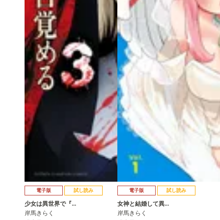
電子版
試し読み
電子版
試し読み
少女は異世界で『…
女神と結婚して異…
岸馬きらく
岸馬きらく