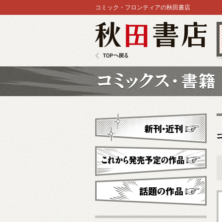
コミック・フロンティアの秋田書店
秋田書店
TOPへ戻る
コミックス
新刊・近刊
これから発売予定
話題の作品