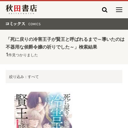
秋田書店
コミックス COMICS
「死に戻りの冷害王子が賢王と呼ばれるまで～導いたのは
不器用な侯爵令嬢の祈りでした～」検索結果
1
件見つかりました
絞り込み：すべて