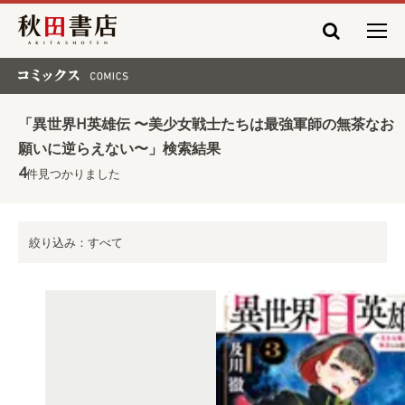
秋田書店
コミックス COMICS
「異世界H英雄伝 〜美少女戦士たちは最強軍師の無茶なお
願いに逆らえない〜」検索結果
4
件見つかりました
絞り込み：すべて