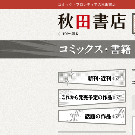
コミック・フロンティアの秋田書店
秋田書店
TOPへ戻る
コミックス
新刊・近刊
これから発売予定
話題の作品