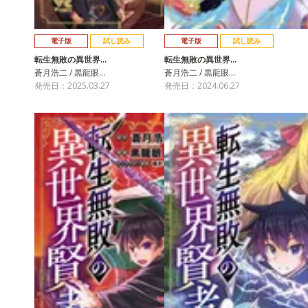
電子版
試し読み
電子版
試し読み
転生無敗の異世界…
転生無敗の異世界…
蒼月浩二 / 黒龍眼…
蒼月浩二 / 黒龍眼…
発売日：2025.03.27
発売日：2024.06.27