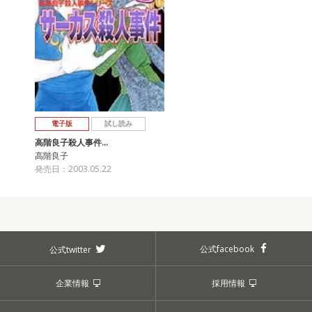
電子版
試し読み
高階良子殺人事件…
高階良子
発売日：2003.05.22
公式facebook
公式twitter
企業情報
採用情報