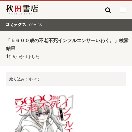
秋田書店
コミックス COMICS
「５６００歳の不老不死インフルエンサーいわく。」検索
結果
1
件見つかりました
絞り込み：すべて