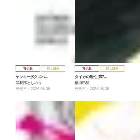
電子版
試し読み
電子版
試し読み
ヤンキーJKクズハ…
タイカの理性 第7…
宗我部としのり
板垣巴留
発売日：2026.08.06
発売日：2026.08.06