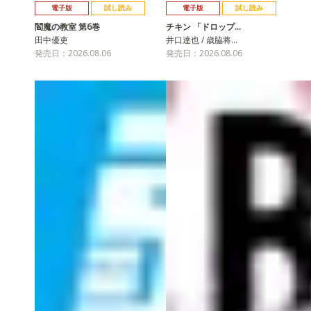
電子版
試し読み
電子版
試し読み
閻魔の教室 第6巻
チキン 「ドロップ…
田中優吏
井口達也 / 歳脇将…
発売日：2026.08.06
発売日：2026.08.06