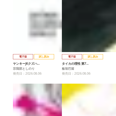
電子版
試し読み
電子版
試し読み
ヤンキーJKクズハ…
タイカの理性 第7…
宗我部としのり
板垣巴留
発売日：2026.08.06
発売日：2026.08.06