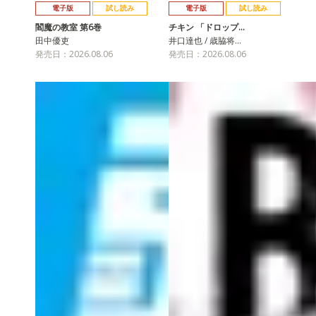
電子版
試し読み
電子版
試し読み
閻魔の教室 第6巻
チキン 「ドロップ…
田中優吏
井口達也 / 歳脇将…
発売日：2026.08.06
発売日：2026.08.06