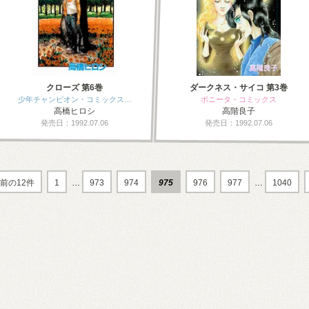
クローズ 第6巻
ダークネス・サイコ 第3巻
少年チャンピオン・コミックス…
ボニータ・コミックス
高橋ヒロシ
高階良子
発売日：1992.07.06
発売日：1992.07.06
前の12件
1
…
973
974
975
976
977
…
1040