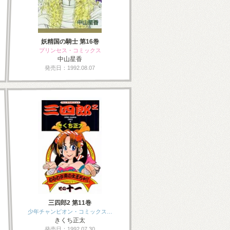
妖精国の騎士 第16巻
プリンセス・コミックス
中山星香
発売日：1992.08.07
三四郎2 第11巻
少年チャンピオン・コミックス…
きくち正太
発売日：1992.07.30