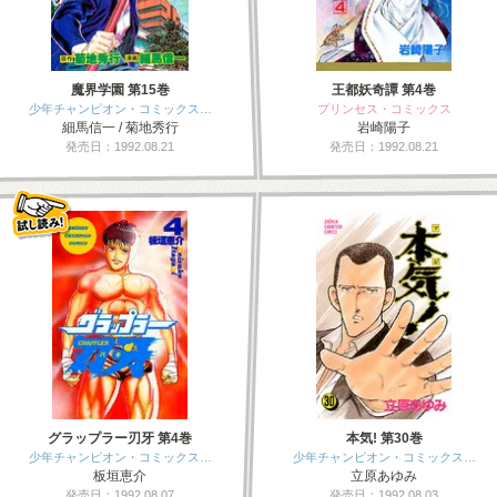
魔界学園 第15巻
王都妖奇譚 第4巻
少年チャンピオン・コミックス…
プリンセス・コミックス
細馬信一 / 菊地秀行
岩崎陽子
発売日：1992.08.21
発売日：1992.08.21
グラップラー刃牙 第4巻
本気! 第30巻
少年チャンピオン・コミックス…
少年チャンピオン・コミックス…
板垣恵介
立原あゆみ
発売日：1992.08.07
発売日：1992.08.03