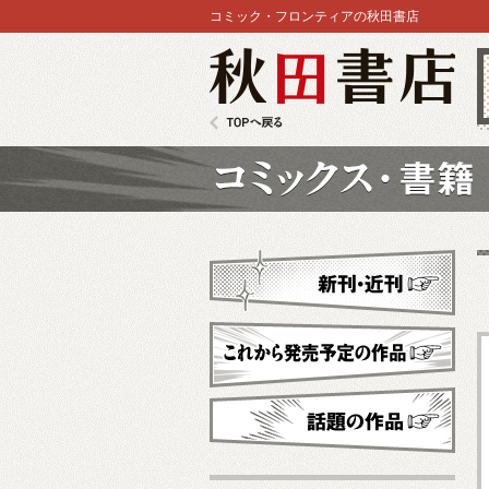
コミック・フロンティアの秋田書店
秋田書店
TOPへ戻る
コミックス
新刊・近刊
これから発売予定
話題の作品