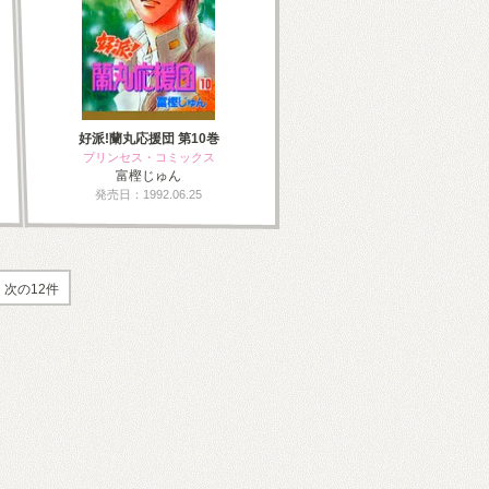
好派!蘭丸応援団 第10巻
プリンセス・コミックス
富樫じゅん
発売日：1992.06.25
次の12件