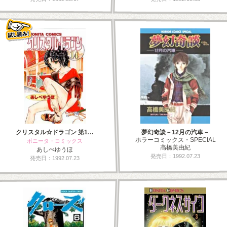
クリスタル☆ドラゴン 第1…
夢幻奇談－12月の汽車－
ホラーコミックス・SPECIAL
ボニータ・コミックス
高橋美由紀
あしべゆうほ
発売日：1992.07.23
発売日：1992.07.23