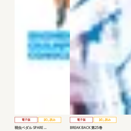
電子版
試し読み
電子版
試し読み
弱虫ペダル SPARE …
BREAK BACK 第25巻