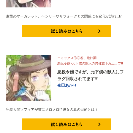
進撃のマーガレット。ヘンリーやサフォークとの関係にも変化が訪れ…!?
試し読みはこちら
コミックス①②巻、絶好調!!
悪役令嬢×元下僕の獣人の異種族下克上ラブ!!
悪役令嬢ですが、元下僕の獣人にフ
ラグ回収されてます!?
夜田あかり
完璧人間ソフィアが猫にメロメロ!? 彼女の真の目的とは!?