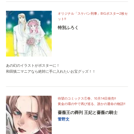
オリジナル「スケバン刑事」BIGポスター2枚セ
ット!!
特別ふろく
あの幻のイラストがポスターに！
和田慎二マニアなら絶対に手に入れたいお宝グッズ！！
待望のコミックス①巻、10月14日発売!!
黄金の環の中で再び巡る、誰かの運命の物語!!
薔薇王の葬列 王妃と薔薇の騎士
菅野文