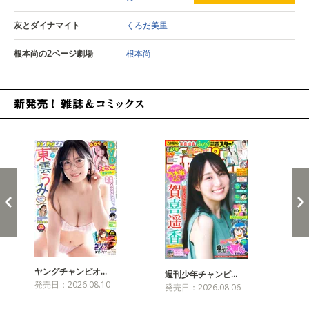
灰とダイナマイト
くろだ美里
根本尚の2ページ劇場
根本尚
新発売！雑誌&コミックス
ヤングチャンピオ…
チャ
週刊少年チャンピ…
発売日：2026.08.10
発売
発売日：2026.08.06