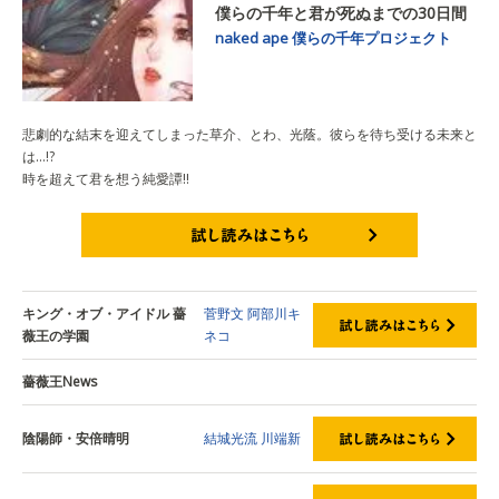
僕らの千年と君が死ぬまでの30日間
naked ape
僕らの千年プロジェクト
悲劇的な結末を迎えてしまった草介、とわ、光蔭。彼らを待ち受ける未来と
は…!?
時を超えて君を想う純愛譚!!
試し読みはこちら
キング・オブ・アイドル 薔
菅野文
阿部川キ
薇王の学園
ネコ
薔薇王News
陰陽師・安倍晴明
結城光流
川端新