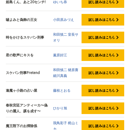
姫島くん、あと20センチ!
ゆいち恭
嘘よみと偽飾の王女
小田原みづえ
和田慎二
室長サ
時をかけるスケバン刑事
オリ
君の歌声にキスを
薫原好江
和田慎二
猪原賽
スケバン刑事Pretend
細川真義
逢魔ヶ小路の占い屋
藤枝とおる
春秋宮廷アンティーカ〜偽
ひかり旭
りの麗人、蹊を成す〜
我鳥彩子
梶山ミ
魔王陛下のお掃除係
カ