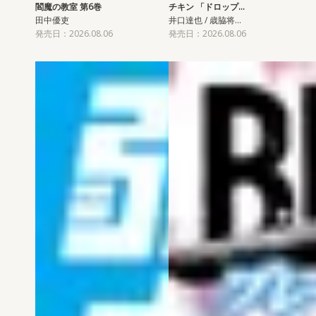
閻魔の教室 第6巻
チキン 「ドロップ…
田中優吏
井口達也 / 歳脇将…
発売日：2026.08.06
発売日：2026.08.06