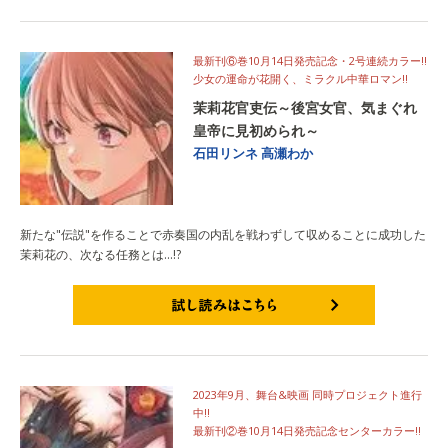
試し読みはこちら
最新刊⑥巻10月14日発売記念・2号連続カラー!!
少女の運命が花開く、ミラクル中華ロマン!!
茉莉花官吏伝～後宮女官、気まぐれ
皇帝に見初められ～
石田リンネ
高瀬わか
新たな"伝説"を作ることで赤奏国の内乱を戦わずして収めることに成功した
茉莉花の、次なる任務とは…!?
試し読みはこちら
2023年9月、舞台&映画 同時プロジェクト進行
中!!
最新刊②巻10月14日発売記念センターカラー!!