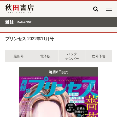
秋田書店
雑誌 MAGAZINE
プリンセス 2022年11月号
バック
最新号
電子版
次号予告
ナンバー
毎月6日
発売