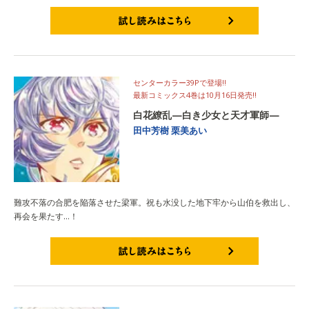
試し読みはこちら
センターカラー39Pで登場!!
最新コミックス4巻は10月16日発売!!
白花繚乱—白き少女と天才軍師—
田中芳樹
栗美あい
難攻不落の合肥を陥落させた梁軍。祝も水没した地下牢から山伯を救出し、
再会を果たす…！
試し読みはこちら