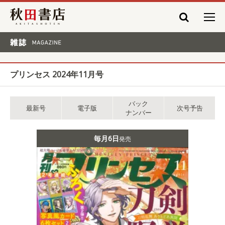
秋田書店
雑誌 MAGAZINE
プリンセス 2024年11月号
バック
最新号
電子版
次号予告
ナンバー
毎月6日
発売