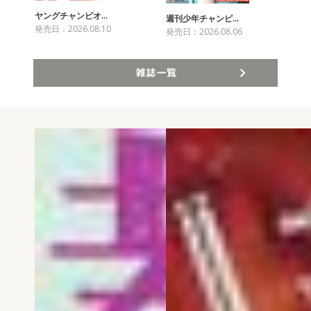
ヤングチャンピオ…
チャ
週刊少年チャンピ…
発売日：2026.08.10
発売
発売日：2026.08.06
雑誌一覧