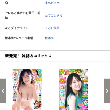
恋
小島ビスケ
セレネと秘密のお菓子 前
たてごときう
編
灰とダイナマイト
くろだ美里
根本尚の2ページ劇場
根本尚
新発売！雑誌&コミックス