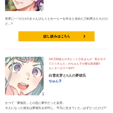
世界に一つだけのきゃんぴんぐとれーらーを作ると決めた刀剣男士たちだけ
ど…？
試し読みはこちら
300万部超えの大ヒット少女まんが「私がモテ
てどうすんだ」のぢゅん子が贈る新連載!!
センターカラー50P!!
白雪友芽とn人の夢彼氏
ぢゅん子
かつて「夢彼氏」との恋に夢中だった友芽。
大人になった彼女は夢彼氏を封印し、平凡に生きていた…はずだったけど!?