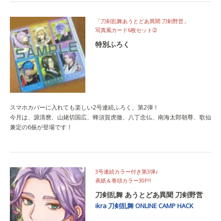
「刀剣乱舞あうとどあ異聞 刀剣野営」
写真風カード6枚セット➁
特別ふろく
スマホカバーに入れても楽しい2号連続ふろく、第2弾！
今月は、源清麿、山姥切国広、蜂須賀虎徹、八丁念仏、南海太郎朝尊、歌仙
兼定の6振が登場です！
3号連続カラー付き第3弾♪
表紙＆巻頭カラー30P!!
刀剣乱舞 あうとどあ異聞 刀剣野営
ikra
刀剣乱舞 ONLINE
CAMP HACK