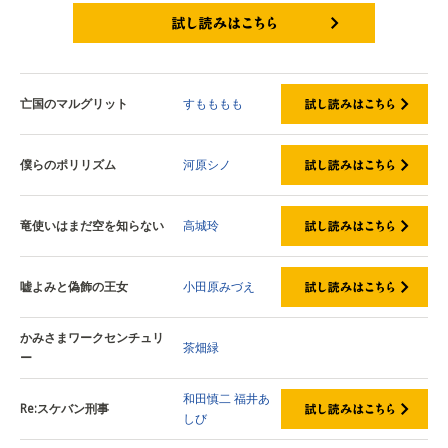
試し読みはこちら
亡国のマルグリット
すもももも
僕らのポリリズム
河原シノ
竜使いはまだ空を知らない
高城玲
嘘よみと偽飾の王女
小田原みづえ
かみさまワークセンチュリ
茶畑緑
ー
和田慎二
福井あ
Re:スケバン刑事
しび