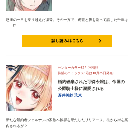
怒涛の一日を乗り越えた凜音。その一方で、虎龍と腹を割って話した千隼は
――!?
試し読みはこちら
センターカラー32Pで登場!!
待望のコミックス1巻は10月25日発売!!
婚約破棄された可憐令嬢は、帝国の
公爵騎士様に溺愛される
蒼井美紗
玖米
新たな婚約者フェルナンの家族へ挨拶を果たしたリリアーヌ。彼から街を案
内されるが？