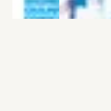
電子版
試し読み
電子版
試し読み
弱虫ペダル SPARE …
BREAK BACK 第25巻
渡辺航
KASA
発売日：2026.08.06
発売日：2026.08.06