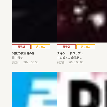
電子版
試し読み
電子版
試し読み
閻魔の教室 第6巻
チキン 「ドロップ…
田中優吏
井口達也 / 歳脇将…
発売日：2026.08.06
発売日：2026.08.06