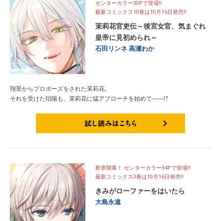
センターカラー30Pで登場!!
最新コミックス10巻は10月16日発売!!
茉莉花官吏伝～後宮女官、気まぐれ
皇帝に見初められ～
石田リンネ
高瀬わか
翔景からプロポーズをされた茉莉花。
それを受けた珀陽も、茉莉花に猛アプローチを始めて――!?
試し読みはこちら
新章開幕！ センターカラー34Pで登場!!
最新コミックス3巻は10月16日発売!!
きみがローファーをはいたら
大島永遠