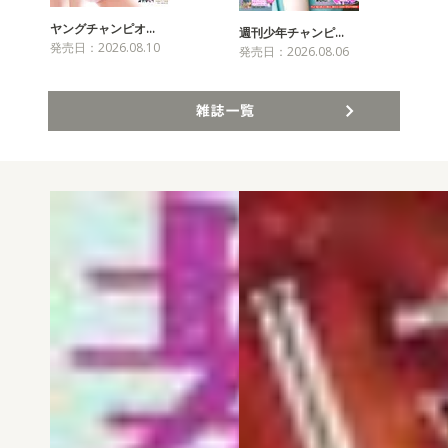
ヤングチャンピオ…
チャ
週刊少年チャンピ…
発売日：2026.08.10
発売
発売日：2026.08.06
雑誌一覧