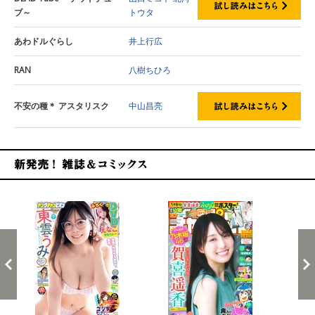
ブ～
トウタ
あわドルぐらし
井上行広
RAN
八樹ちひろ
不安の種＊ アスタリスク
中山昌亮
新発売！雑誌&コミックス