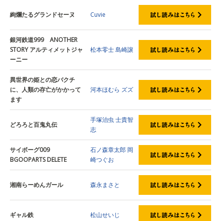
絢爛たるグランドセーヌ
Cuvie
銀河鉄道999 ANOTHER
STORY アルティメットジャ
松本零士
島崎譲
ーニー
異世界の姫との恋バクチ
に、人類の存亡がかかって
河本ほむら
ズズ
ます
手塚治虫
士貴智
どろろと百鬼丸伝
志
サイボーグ009
石ノ森章太郎
岡
BGOOPARTS DELETE
崎つぐお
湘南らーめんガール
森永まさと
ギャル鉄
松山せいじ