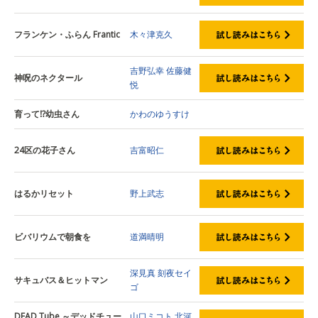
フランケン・ふらん Frantic
木々津克久
吉野弘幸
佐藤健
神呪のネクタール
悦
育って⁉幼虫さん
かわのゆうすけ
24区の花子さん
吉富昭仁
はるかリセット
野上武志
ビバリウムで朝食を
道満晴明
深見真
刻夜セイ
サキュバス＆ヒットマン
ゴ
DEAD Tube ～デッドチュー
山口ミコト
北河