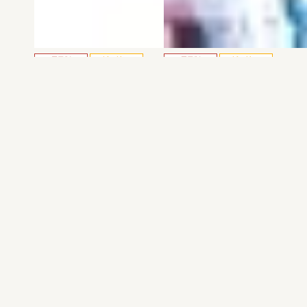
電子版
試し読み
電子版
試し読み
弱虫ペダル SPARE …
BREAK BACK 第25巻
渡辺航
KASA
発売日：2026.08.06
発売日：2026.08.06