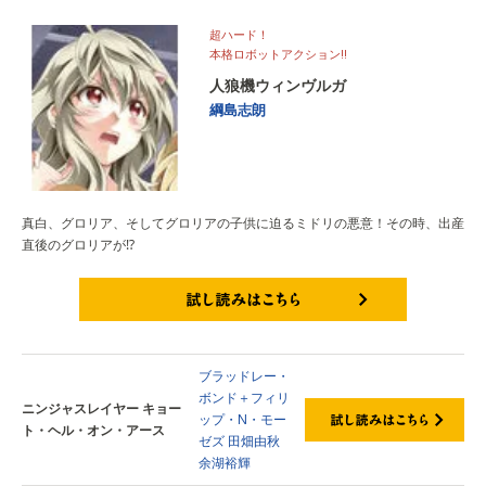
超ハード！
本格ロボットアクション‼
人狼機ウィンヴルガ
綱島志朗
真白、グロリア、そしてグロリアの子供に迫るミドリの悪意！その時、出産
直後のグロリアが⁉
試し読みはこちら
ブラッドレー・
ボンド＋フィリ
ニンジャスレイヤー キョー
ップ・N・モー
ト・ヘル・オン・アース
ゼズ
田畑由秋
余湖裕輝