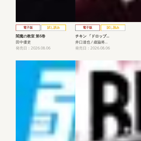
電子版
試し読み
電子版
試し読み
閻魔の教室 第6巻
チキン 「ドロップ…
田中優吏
井口達也 / 歳脇将…
発売日：2026.08.06
発売日：2026.08.06