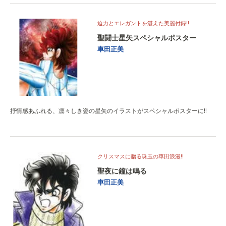
迫力とエレガントを湛えた美麗付録‼
聖闘士星矢スペシャルポスター
車田正美
抒情感あふれる、凛々しき姿の星矢のイラストがスペシャルポスターに‼
クリスマスに贈る珠玉の車田浪漫‼
聖夜に鐘は鳴る
車田正美