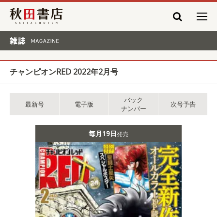
秋田書店
雑誌 MAGAZINE
チャンピオンRED 2022年2月号
バック
最新号
電子版
次号予告
ナンバー
毎月19日
発売