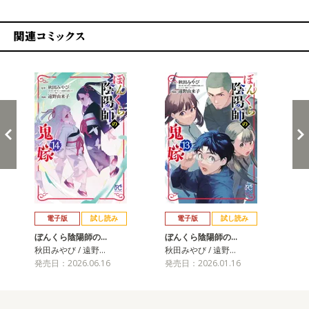
関連コミックス
戻る
進む
電子版
試し読み
電子版
試し読み
ぼんくら陰陽師の…
ぼんくら陰陽師の…
ぼ
秋田みやび / 遠野…
秋田みやび / 遠野…
秋田
発売日：2026.06.16
発売日：2026.01.16
発売