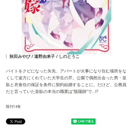
秋田みやび / 遠野由来子 / しのとうこ
バイトをクビになった矢先、アパートが火事になり住む場所をな
くして途方にくれていた大学生の芹。公園で偶然出会った男・皇
臥と衣食住の保証を条件に契約結婚することに。だけど、公務員
だと言っていた皇臥の本当の職業は“陰陽師”で…!?
既刊14巻