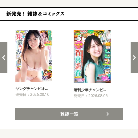
新発売！雑誌&コミックス
ヤングチャンピオ…
チャ
週刊少年チャンピ…
発売日：2026.08.10
発売
発売日：2026.08.06
雑誌一覧