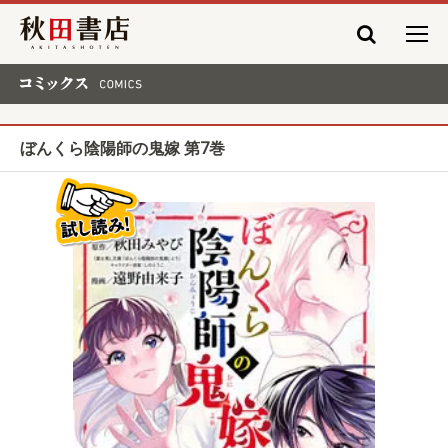
秋田書店
コミックス COMICS
ぼんくら陰陽師の鬼嫁 第7巻