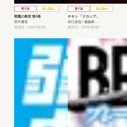
電子版
試し読み
電子版
試し読み
閻魔の教室 第6巻
チキン 「ドロップ…
田中優吏
井口達也 / 歳脇将…
発売日：2026.08.06
発売日：2026.08.06