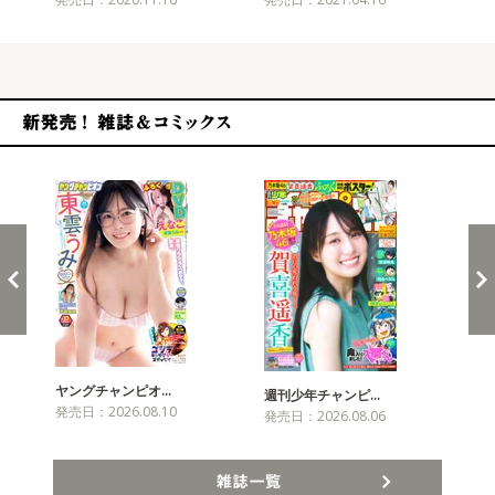
新発売！雑誌&コミックス
ヤングチャンピオ…
チャ
週刊少年チャンピ…
発売日：2026.08.10
発売
発売日：2026.08.06