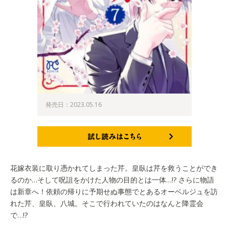
発売日：2023.05.16
試し読みはこちら
花嫁衣装に取り憑かれてしまった芹。皇臥は芹を救うことができ
るのか…そして呪詛をかけた人物の目的とは一体…!? さらに物語
は新章へ！依頼の帰りに予期せぬ事態でとあるオーベルジュを訪
れた芹、皇臥、八城。そこで行われていたのはなんと降霊会
で…!?