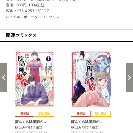
定価：693円 (10%税込)
ISBN：978-4-253-26333-7
レーベル：ボニータ・コミックス
関連コミックス
戻る
進む
電子版
試し読み
電子版
試し読み
ぼんくら陰陽師の…
ぼんくら陰陽師の…
ぼ
秋田みやび / 遠野…
秋田みやび / 遠野…
秋田
発売日：2020.11.16
発売日：2021.04.16
発売