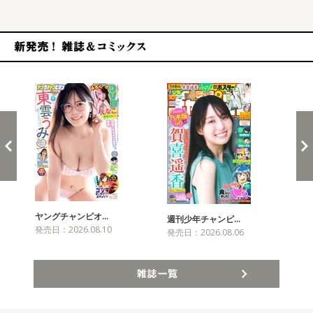
新発売！雑誌&コミックス
ヤングチャンピオ…
チャ
週刊少年チャンピ…
発売日：2026.08.10
発売
発売日：2026.08.06
雑誌一覧