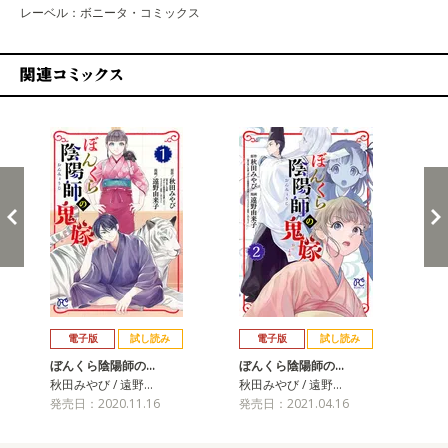
レーベル：ボニータ・コミックス
関連コミックス
戻る
進む
電子版
試し読み
電子版
試し読み
ぼんくら陰陽師の…
ぼんくら陰陽師の…
ぼ
秋田みやび / 遠野…
秋田みやび / 遠野…
秋田
発売日：2020.11.16
発売日：2021.04.16
発売