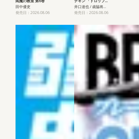
閻魔の教室 第6巻
チキン 「ドロップ…
田中優吏
井口達也 / 歳脇将…
発売日：2026.08.06
発売日：2026.08.06