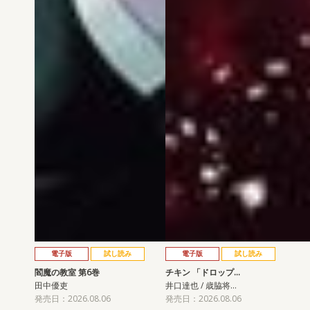
電子版
試し読み
電子版
試し読み
閻魔の教室 第6巻
チキン 「ドロップ…
田中優吏
井口達也 / 歳脇将…
発売日：2026.08.06
発売日：2026.08.06