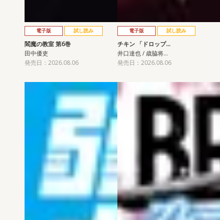
電子版
試し読み
電子版
試し読み
閻魔の教室 第6巻
チキン 「ドロップ…
田中優吏
井口達也 / 歳脇将…
発売日：2026.08.06
発売日：2026.08.06