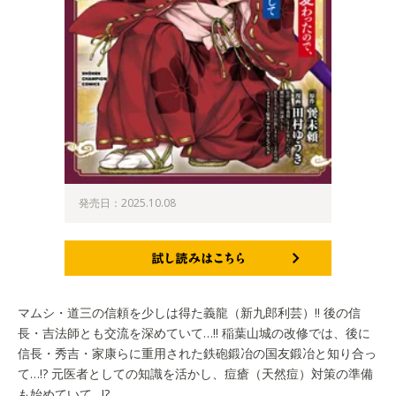
発売日：2025.10.08
試し読みはこちら
マムシ・道三の信頼を少しは得た義龍（新九郎利芸）!! 後の信
長・吉法師とも交流を深めていて…!! 稲葉山城の改修では、後に
信長・秀吉・家康らに重用された鉄砲鍛冶の国友鍛冶と知り合っ
て…!? 元医者としての知識を活かし、痘瘡（天然痘）対策の準備
も始めていて…!?