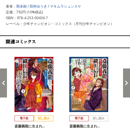
著者：
巽未頼
/
田村ゆうき
/
マキムラシュンスケ
定価：792円 (10%税込)
ISBN：978-4-253-00436-7
レーベル：少年チャンピオン・コミックス（月刊少年チャンピオン）
関連コミックス
戻る
進む
電子版
試し読み
電子版
試し読み
斎藤義龍に生まれ…
斎藤義龍に生まれ…
斎