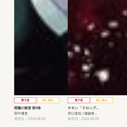
電子版
試し読み
電子版
試し読み
閻魔の教室 第6巻
チキン 「ドロップ…
田中優吏
井口達也 / 歳脇将…
発売日：2026.08.06
発売日：2026.08.06