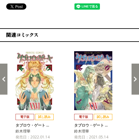
関連コミックス
戻る
進む
電子版
試し読み
電子版
試し読み
タブロウ・ゲート …
タブロウ・ゲート …
タ
鈴木理華
鈴木理華
鈴
発売日：2022.01.14
発売日：2021.05.14
発売