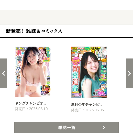
新発売！雑誌&コミックス
ヤングチャンピオ…
チャ
週刊少年チャンピ…
発売日：2026.08.10
発売
発売日：2026.08.06