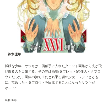
鈴木理華
孤独な少年・サツキは、偶然手に入れたタロット画集から光が飛
び散るのを目撃する。その光は画集(タブレット)の住人＜タブロ
ウ＞だった。画集の持ち主だと名乗る謎の少女・レディととも
に、散逸した＜タブロウ＞を回収することになったサツキだ
が……!?
既刊26巻